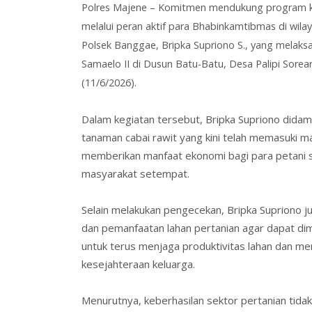
Polres Majene – Komitmen mendukung program ke
melalui peran aktif para Bhabinkamtibmas di wil
Polsek Banggae, Bripka Supriono S., yang melak
Samaelo II di Dusun Batu-Batu, Desa Palipi Sor
(11/6/2026).
Dalam kegiatan tersebut, Bripka Supriono did
tanaman cabai rawit yang kini telah memasuki m
memberikan manfaat ekonomi bagi para petani 
masyarakat setempat.
Selain melakukan pengecekan, Bripka Supriono j
dan pemanfaatan lahan pertanian agar dapat di
untuk terus menjaga produktivitas lahan dan m
kesejahteraan keluarga.
Menurutnya, keberhasilan sektor pertanian tid