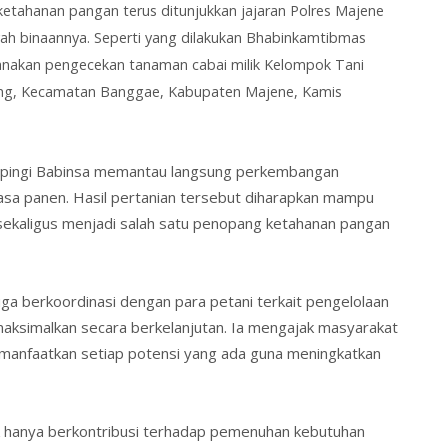
tahanan pangan terus ditunjukkan jajaran Polres Majene
ayah binaannya. Seperti yang dilakukan Bhabinkamtibmas
sanakan pengecekan tanaman cabai milik Kelompok Tani
eang, Kecamatan Banggae, Kabupaten Majene, Kamis
ampingi Babinsa memantau langsung perkembangan
asa panen. Hasil pertanian tersebut diharapkan mampu
sekaligus menjadi salah satu penopang ketahanan pangan
uga berkoordinasi dengan para petani terkait pengelolaan
maksimalkan secara berkelanjutan. Ia mengajak masyarakat
emanfaatkan setiap potensi yang ada guna meningkatkan
ak hanya berkontribusi terhadap pemenuhan kebutuhan