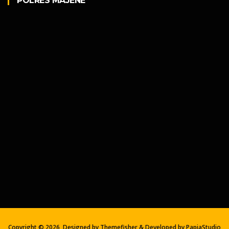
POLRES MAJENE
Copyright ©
2026, Designed by Themefisher & Developed by
PapiaStudio