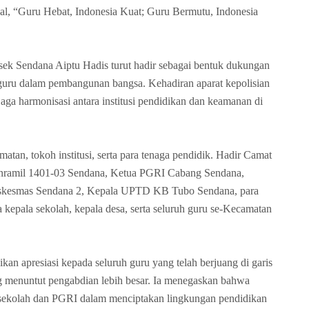
al, “Guru Hebat, Indonesia Kuat; Guru Bermutu, Indonesia
k Sendana Aiptu Hadis turut hadir sebagai bentuk dukungan
s guru dalam pembangunan bangsa. Kehadiran aparat kepolisian
ga harmonisasi antara institusi pendidikan dan keamanan di
atan, tokoh institusi, serta para tenaga pendidik. Hadir Camat
ramil 1401-03 Sendana, Ketua PGRI Cabang Sendana,
skesmas Sendana 2, Kepala UPTD KB Tubo Sendana, para
 kepala sekolah, kepala desa, serta seluruh guru se-Kecamatan
an apresiasi kepada seluruh guru yang telah berjuang di garis
ng menuntut pengabdian lebih besar. Ia menegaskan bahwa
k sekolah dan PGRI dalam menciptakan lingkungan pendidikan