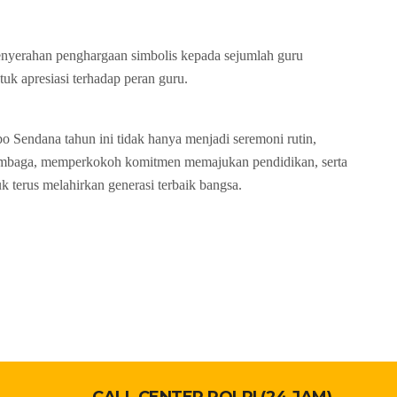
enyerahan penghargaan simbolis kepada sejumlah guru
tuk apresiasi terhadap peran guru.
endana tahun ini tidak hanya menjadi seremoni rutin,
embaga, memperkokoh komitmen memajukan pendidikan, serta
 terus melahirkan generasi terbaik bangsa.
CALL CENTER POLRI (24 JAM)