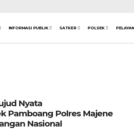
INFORMASI PUBLIK
SATKER
POLSEK
PELAYA
ujud Nyata
k Pamboang Polres Majene
angan Nasional