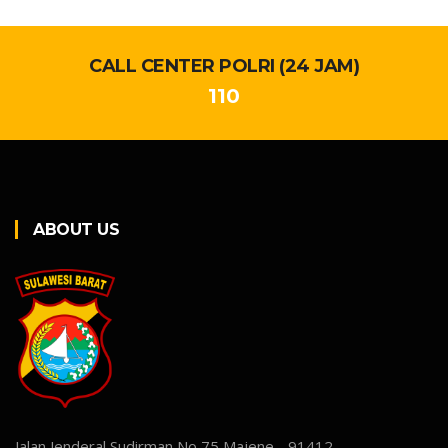
CALL CENTER POLRI (24 JAM)
110
ABOUT US
Jalan Jenderal Sudirman No 75 Majene - 91412