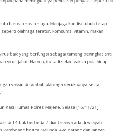
dampak pada meningkatnya penularan penyakit seperti flu
tentu harus terus terjaga. Menjaga kondisi tubuh tetap
n seperti olahraga teratur, komsumsi vitamin, makan
virus baik yang berfungsi sebagai tameng peningkat anti
virus jahat. Namun, itu tadi selain vaksin pola hidup
engan vaksin di tambah olahraga secukupnya serta
."
un Kasi Humas Polres Majene, Selasa (16/11/21).
ebar di 14 titik berbeda 7 diantaranya ada di wilayah
an Pamboang hingga Malunda. Ayo datang dan jangan