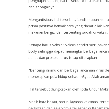
penghujan saat ini, hal tersebut tentu akan ber
dan sebagainya.
Mengantisipasi hal tersebut, kondisi tubuh kita 
prima pastinya banyak cara yang dapat dilakuka
makanan bergizi dan terpenting sudah di vaksin.
Kenapa harus vaksin? Vaksin sendiri merupakan 
body sehingga dapat menangkal berbagai ancaman 
sehat dan prokes harus tetap diterapkan.
"Bentengi dirimu dari berbagai ancaman virus d
menerapkan pola hidup sehat, InSyaa Allah aman
Hal tersebut diungkapkan oleh Ipda Undur Maks
Masih kata beliau, hari ini layanan vaksinasi ters
perkotaan dan selebihnya tersebar di Kecamat