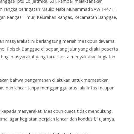
 Banggae
Iptu Edi Jatmika, S.H.
kembali melaksanakan
am rangka
peringatan Maulid Nabi Muhammad SAW 1447 H
,
ngan Rangas Timur, Kelurahan Rangas, Kecamatan Banggae,
nan masyarakat ini berlangsung meriah meskipun diwarnai
l Polsek Banggae di sepanjang jalur yang dilalui peserta
bagi masyarakat yang turut serta menyaksikan kegiatan
kan bahwa pengamanan dilakukan untuk memastikan
n, dan lancar tanpa mengganggu arus lalu lintas maupun
k kepada masyarakat. Meskipun cuaca tidak mendukung,
l agar kegiatan berjalan lancar dan kondusif,” ujarnya.