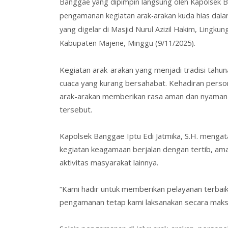
Banggae yang dipimpin langsung oleh Kapolsek
pengamanan kegiatan arak-arakan kuda hias dal
yang digelar di
Masjid Nurul Azizil Hakim
, Lingku
Kabupaten Majene,
Minggu (9/11/2025)
.
Kegiatan arak-arakan yang menjadi tradisi tahu
cuaca yang kurang bersahabat. Kehadiran persone
arak-arakan memberikan rasa aman dan nyaman 
tersebut.
Kapolsek Banggae
Iptu Edi Jatmika, S.H.
mengata
kegiatan keagamaan berjalan dengan tertib, ama
aktivitas masyarakat lainnya.
“Kami hadir untuk memberikan pelayanan terbai
pengamanan tetap kami laksanakan secara maksima