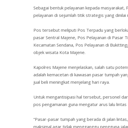
Sebagai bentuk pelayanan kepada masyarakat, 
pelayanan
di sejumlah titik strategis yang dinilai 
Pos tersebut meliputi
Pos Terpadu
yang berloka
pasar Sentral Majene,
Pos Pelayanan
di Pasar 
Kecamatan Sendana,
Pos Pelayanan
di Bukittin
objek wisata Kota Majene.
Kapolres Majene menjelaskan, salah satu potens
adalah kemacetan di kawasan
pasar tumpah
yang
jual beli meningkat menjelang hari raya.
Untuk mengantisipasi hal tersebut, personel dar
pos pengamanan guna mengatur arus lalu lintas 
“Pasar-pasar tumpah yang berada di jalan lintas
maksimal agar tidak mengganggu pengguna jalan 