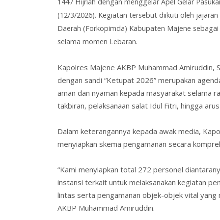
1447 Hijriah dengan menggelar
Apel Gelar Pasuka
(12/3/2026). Kegiatan tersebut diikuti oleh jajara
Daerah (Forkopimda) Kabupaten Majene sebagai b
selama momen Lebaran.
Kapolres Majene
AKBP Muhammad Amiruddin, S.
dengan sandi “
Ketupat
2026”
merupakan agenda
aman dan nyaman kepada masyarakat selama rangk
takbiran, pelaksanaan salat Idul Fitri, hingga arus 
Dalam keterangannya kepada awak media, Kapo
menyiapkan skema pengamanan secara komprehe
“Kami menyiapkan
total 272 personel diantaran
instansi terkait
untuk melaksanakan kegiatan peng
lintas serta pengamanan objek-objek vital yang 
AKBP Muhammad Amiruddin.