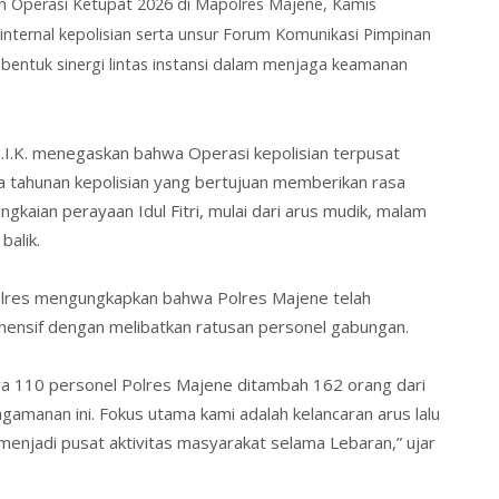
n Operasi Ketupat 2026
di Mapolres Majene, Kamis
n internal kepolisian serta unsur Forum Komunikasi Pimpinan
entuk sinergi lintas instansi dalam menjaga keamanan
I.K.
menegaskan bahwa Operasi
kepolisian terpusat
 tahunan kepolisian yang bertujuan memberikan rasa
aian perayaan Idul Fitri, mulai dari arus mudik, malam
balik.
lres mengungkapkan bahwa Polres Majene telah
nsif dengan melibatkan ratusan personel gabungan.
ya
110
personel
Polres Majene ditambah 162 orang dari
amanan ini. Fokus utama kami adalah kelancaran arus lalu
menjadi pusat aktivitas masyarakat selama Lebaran,” ujar