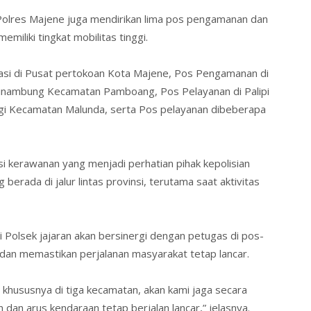
Polres Majene juga mendirikan
lima pos pengamanan dan
memiliki tingkat mobilitas tinggi.
si di
Pusat
pertokoan Kota Majene,
Pos Pengamanan di
Tinambung Kecamatan Pamboang,
Pos Pelayanan
di Palipi
ggi Kecamatan Malunda, serta
Pos
pelayanan dibeberapa
i kerawanan yang menjadi perhatian pihak kepolisian
 berada di jalur lintas provinsi, terutama saat aktivitas
i Polsek jajaran akan bersinergi dengan petugas di pos-
dan memastikan perjalanan masyarakat tetap lancar.
, khususnya di tiga kecamatan, akan kami jaga secara
dan arus kendaraan tetap berjalan lancar,” jelasnya.