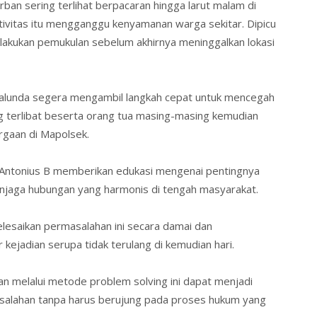
ban sering terlihat berpacaran hingga larut malam di
tivitas itu mengganggu kenyamanan warga sekitar. Dipicu
elakukan pemukulan sebelum akhirnya meninggalkan lokasi
 Malunda segera mengambil langkah cepat untuk mencegah
 terlibat beserta orang tua masing-masing kemudian
argaan di Mapolsek.
Antonius B memberikan edukasi mengenai pentingnya
njaga hubungan yang harmonis di tengah masyarakat.
lesaikan permasalahan ini secara damai dan
ejadian serupa tidak terulang di kemudian hari.
n melalui metode problem solving ini dapat menjadi
salahan tanpa harus berujung pada proses hukum yang