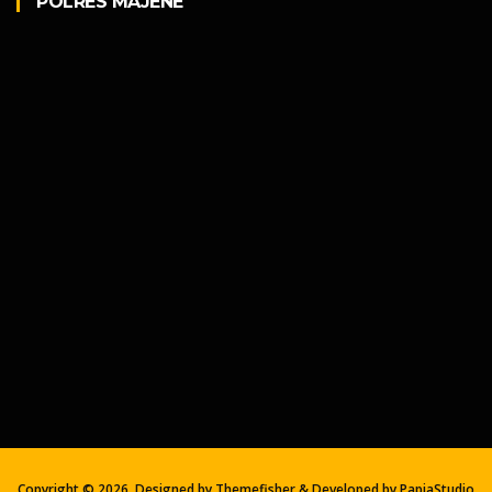
POLRES MAJENE
Copyright ©
2026, Designed by Themefisher & Developed by
PapiaStudio