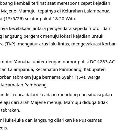
oang kembali terlihat saat merespons cepat kejadian 
ros Majene–Mamuju, tepatnya di Kelurahan Lalampanua, 
(15/5/26) sekitar pukul 18.20 Wita.
anya kecelakaan antara pengendara sepeda motor dan 
g langsung bergerak menuju lokasi kejadian untuk 
(TKP), mengatur arus lalu lintas, mengevakuasi korban 
a motor Yamaha Jupiter dengan nomor polisi DC 4283 AC 
urahan Lalampanua, Kecamatan Pamboang, Kabupaten 
rban tabrakan juga bernama Syahril (54), warga 
, Kecamatan Pamboang.
kondisi cuaca dalam keadaan mendung dan situasi jalan 
laju dari arah Majene menuju Mamuju diduga tidak 
 tabrakan.
i luka-luka dan langsung dilarikan ke Puskesmas 
dis.